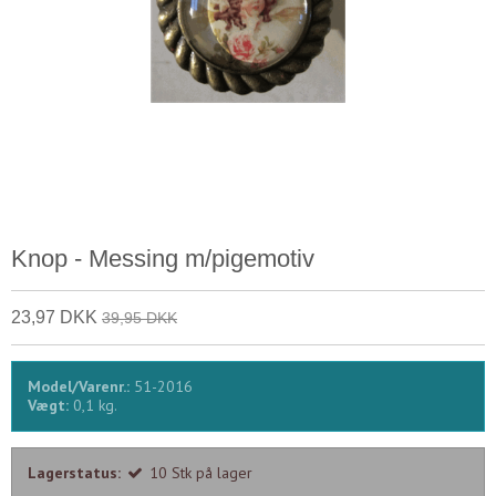
Knop - Messing m/pigemotiv
23,97 DKK
39,95 DKK
Model/Varenr.:
51-2016
Vægt:
0,1
kg.
Lagerstatus:
10
Stk
på lager