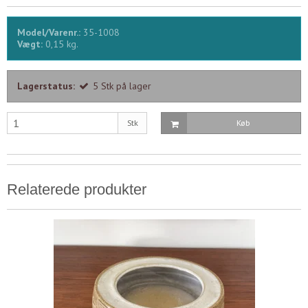
Model/Varenr.:
35-1008
Vægt:
0,15
kg.
Lagerstatus:
5
Stk
på lager
Stk
Køb
Relaterede produkter